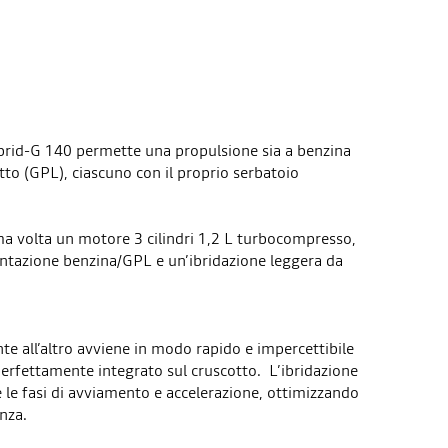
brid-G 140 permette una propulsione sia a benzina
atto (GPL), ciascuno con il proprio serbatoio
ma volta un motore 3 cilindri 1,2 L turbocompresso,
ntazione benzina/GPL e un’ibridazione leggera da
te all’altro avviene in modo rapido e impercettibile
rfettamente integrato sul cruscotto. L’ibridazione
 le fasi di avviamento e accelerazione, ottimizzando
enza.