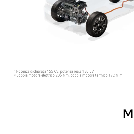
Potenza dichiarata 155 CV, potenza reale 158 CV.
1
Coppia motore elettrico 205 Nm, coppia motore termico 172 N m
2
M