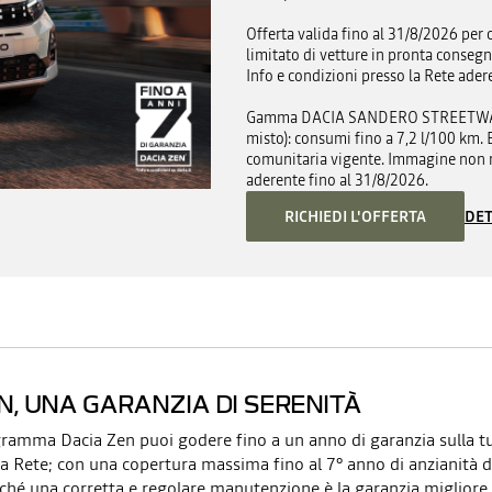
Offerta valida fino al 31/8/2026 per c
limitato di vetture in pronta consegn
Info e condizioni presso la Rete ader
Gamma DACIA SANDERO STREETWAY MY
misto): consumi fino a 7,2 l/100 km
comunitaria vigente. Immagine non ra
aderente fino al 31/8/2026.
DET
RICHIEDI L'OFFERTA
N, UNA GARANZIA DI SERENITÀ
gramma Dacia Zen puoi godere fino a un anno di garanzia sulla t
ra Rete; con una copertura massima fino al 7° anno di anzianità d
rché una corretta e regolare manutenzione è la garanzia migliore 