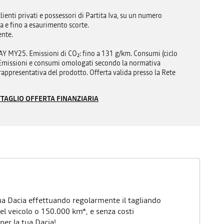
lienti privati e possessori di Partita Iva, su un numero
a e fino a esaurimento scorte.
ente.
25. Emissioni di CO₂: fino a 131 g/km. Consumi (ciclo
. Emissioni e consumi omologati secondo la normativa
ppresentativa del prodotto. Offerta valida presso la Rete
TAGLIO OFFERTA FINANZIARIA
ua Dacia effettuando regolarmente il tagliando
el veicolo o 150.000 km*, e senza costi
per la tua Dacia!