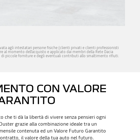
a agli intestatari persone fisiche (clienti privati e clienti professionisti
vigore al momento dell'acquisto e applicato dai membri della Rete Dacia
 di piccole forniture e degli eventuali contributi allo smaltimento rifiuti.
MENTO CON VALORE
ARANTITO
 che ti dà la libertà di vivere senza pensieri ogni
Duster grazie alla combinazione ideale tra un
mensile contenuta ed un Valore Futuro Garantito
contratto, il valore della tua auto nel futuro.