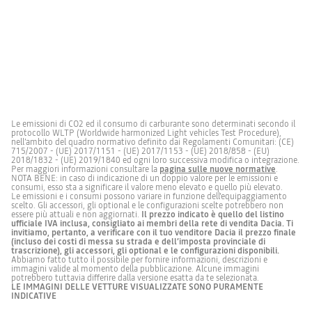
Le emissioni di CO2 ed il consumo di carburante sono determinati secondo il
protocollo WLTP (Worldwide harmonized Light vehicles Test Procedure),
nell’ambito del quadro normativo definito dai Regolamenti Comunitari: (CE)
715/2007 - (UE) 2017/1151 - (UE) 2017/1153 - (UE) 2018/858 - (EU)
2018/1832 - (UE) 2019/1840 ed ogni loro successiva modifica o integrazione.
Per maggiori informazioni consultare la
pagina sulle nuove normative
.
NOTA BENE: in caso di indicazione di un doppio valore per le emissioni e
consumi, esso sta a significare il valore meno elevato e quello più elevato.
Le emissioni e i consumi possono variare in funzione dell'equipaggiamento
scelto. Gli accessori, gli optional e le configurazioni scelte potrebbero non
essere più attuali e non aggiornati.
Il prezzo indicato è quello del listino
ufficiale IVA inclusa, consigliato ai membri della rete di vendita Dacia. Ti
invitiamo, pertanto, a verificare con il tuo venditore Dacia il prezzo finale
(incluso dei costi di messa su strada e dell’imposta provinciale di
trascrizione), gli accessori, gli optional e le configurazioni disponibili.
Abbiamo fatto tutto il possibile per fornire informazioni, descrizioni e
immagini valide al momento della pubblicazione. Alcune immagini
potrebbero tuttavia differire dalla versione esatta da te selezionata.
LE IMMAGINI DELLE VETTURE VISUALIZZATE SONO PURAMENTE
INDICATIVE