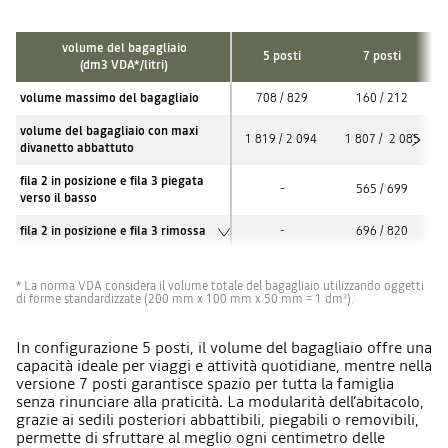
volume del bagagliaio
5 posti
7 posti
(dm3 VDA*/litri)
volume massimo del bagagliaio
708 / 829
160 / 212
volume del bagagliaio con maxi
1 819 / 2 094
1 807 / 2 085
divanetto abbattuto
fila 2 in posizione e fila 3 piegata
-
565 / 699
verso il basso
fila 2 in posizione e fila 3 rimossa
-
696 / 820
* La norma VDA considera il volume totale del bagagliaio utilizzando oggetti
di forme standardizzate (200 mm x 100 mm x 50 mm = 1 dm
).
3
In configurazione 5 posti, il volume del bagagliaio offre una
capacità ideale per viaggi e attività quotidiane, mentre nella
versione 7 posti garantisce spazio per tutta la famiglia
senza rinunciare alla praticità. La modularità dell’abitacolo,
grazie ai sedili posteriori abbattibili, piegabili o removibili,
permette di sfruttare al meglio ogni centimetro delle