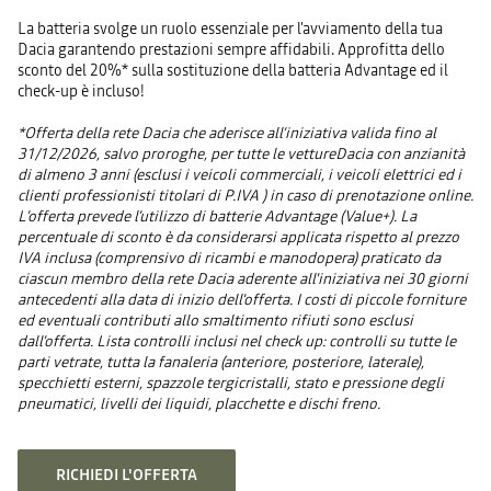
La batteria svolge un ruolo essenziale per l'avviamento della tua
Dacia garantendo prestazioni sempre affidabili. Approfitta dello
sconto del 20%* sulla sostituzione della batteria Advantage ed il
check-up è incluso!
*Offerta della rete Dacia che aderisce all’iniziativa valida fino al
31/12/2026, salvo proroghe, per tutte le vettureDacia con anzianità
di almeno 3 anni (esclusi i veicoli commerciali, i veicoli elettrici ed i
clienti professionisti titolari di P.IVA ) in caso di prenotazione online.
L’offerta prevede l’utilizzo di batterie Advantage (Value+). La
percentuale di sconto è da considerarsi applicata rispetto al prezzo
IVA inclusa (comprensivo di ricambi e manodopera) praticato da
ciascun membro della rete Dacia aderente all'iniziativa nei 30 giorni
antecedenti alla data di inizio dell'offerta. I costi di piccole forniture
ed eventuali contributi allo smaltimento rifiuti sono esclusi
dall’offerta. Lista controlli inclusi nel check up: controlli su tutte le
parti vetrate, tutta la fanaleria (anteriore, posteriore, laterale),
specchietti esterni, spazzole tergicristalli, stato e pressione degli
pneumatici, livelli dei liquidi, placchette e dischi freno.
RICHIEDI L'OFFERTA