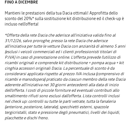
FINO A DICEMBRE
Mantieni le prestazioni della tua Dacia ottimali! Approfitta dello
sconto del 20%* sulla sostituzione kit distribuzione ed il check-up è
incluso nell'offerta!
*Offerta della rete Dacia che aderisce all’iniziativa valida fino al
31/12/26, salvo proroghe, presso la rete Dacia che aderisce
all'iniziativa per tutte le vetture Dacia con anzianità di almeno 5 anni
(esclusi i veicoli commerciali ed i clienti professionisti titolari di
P.IVA) in caso di prenotazione online. L’offerta prevede l’utilizzo di
ricambi originali e comprende kit distribuzione + pompa acqua + kit
cinghia accessori originali Dacia. La percentuale di sconto è da
considerarsi applicata rispetto al prezzo IVA inclusa (comprensivo di
ricambi e manodopera) praticato da ciascun membro della rete Dacia
aderente all'iniziativa nei 30 giorni antecedenti alla data di inizio
dell'offerta. I costi di piccole forniture ed eventuali contributi allo
smaltimento rifiuti sono esclusi dall’offerta. Lista controlli inclusi
nel check up: controlli su tutte le parti vetrate, tutta la fanaleria
(anteriore, posteriore, laterale), specchietti esterni, spazzole
tergicristalli, stato e pressione degli pneumatici, livelli dei liquidi,
placchette e dischi freno.