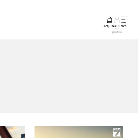
Acquisto
accedi al
Menu
tuo
profilo