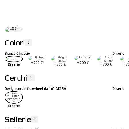
CO2 ciclo misto GPL (g/km)
consumo ciclo misto GPL (l/100 km)
Colori
7
Bianco Ghiaccio
Di serie
+
700 €
+
700 €
Di serie
+
700 €
+
700 €
+
7
Cerchi
1
Design cerchi flexwheel da 16" ATARA
Di serie
Di serie
Sellerie
1