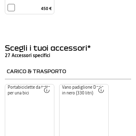
450 €
Scegli i tuoi accessori*
27 Accessori specifici
CARICO & TRASPORTO
Veloce
Portabiciclette da tetto
Consente
Vano padiglione Dacia
da
di
per una bici
in nero (330 litri)
agganciare
aumentare
alle
il
barre
volume
portatutto,
di
adattabile
carico
a
del
molte
veicolo
dimensioni
di
di
330
bici,
litri.
è
Dotato
il
di
modo
aperture