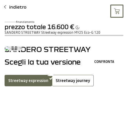
indietro
finanziamento
prezzo totale
16.600 €
SANDERO STREETWAY Streetway expression MY25 Eco-G 120
SANDERO STREETWAY
Scegli la tua versione
CONFRONTA
Streetway expression
Streetway journey
benzina
gpl
3
principali equipaggiamenti di serie
VEDI TUTT
Climatizzatore manuale