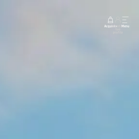
Acquisto
accedi al
Menu
tuo
profilo