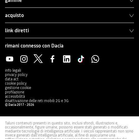
gamme
acquisto
link diretti
rimani connesso con Dacia
info legali
privacy policy
data act
cookie policy
gestione cookie
profilazione
accessibilità
disattivazione delle reti mobili 2G e 3G
© Dacia 2017 - 2026
Taluni contenuti presenti in questo sito, inclusi sfondi, illustrazioni e,
occasionalmente, figure umane, possono essere stati generati o modificati
mediante tecnologie di intelligenza artificiale. I veicoli rappresentati non sono
invece generati dall’intelligenza artificiale, al fine di assicurarne una