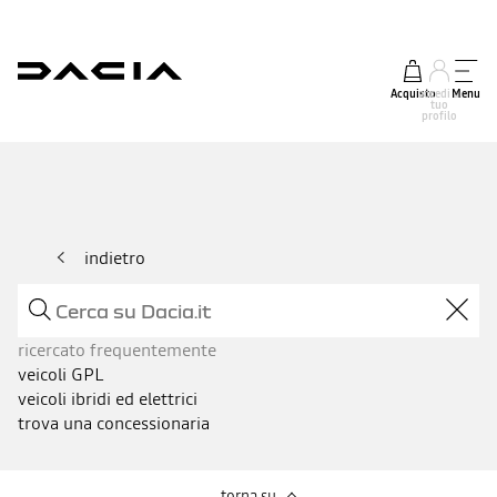
Acquisto
accedi al
Menu
tuo
profilo
indietro
ricercato frequentemente
veicoli GPL
veicoli ibridi ed elettrici
trova una concessionaria
torna su