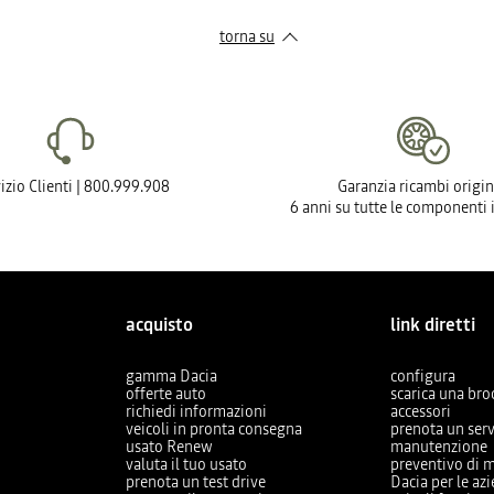
torna su
izio Clienti | 800.999.908
Garanzia ricambi origin
6 anni su tutte le componenti 
acquisto
link diretti
gamma Dacia
configura
offerte auto
scarica una br
richiedi informazioni
accessori
veicoli in pronta consegna
prenota un serv
usato Renew
manutenzione
valuta il tuo usato
preventivo di 
prenota un test drive
Dacia per le az