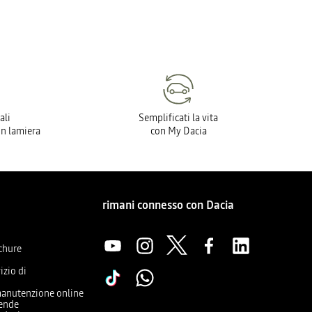
ali
Semplificati la vita
in lamiera
con My Dacia
rimani connesso con Dacia
ochure
izio di
manutenzione online
iende