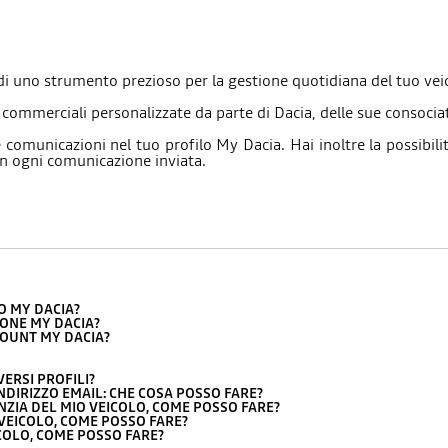
di uno strumento prezioso per la gestione quotidiana del tuo vei
 commerciali personalizzate da parte di Dacia, delle sue consocia
comunicazioni nel tuo profilo My Dacia. Hai inoltre la possibilit
 in ogni comunicazione inviata.
O MY DACIA?
IONE MY DACIA?
COUNT MY DACIA?
VERSI PROFILI?
INDIRIZZO EMAIL: CHE COSA POSSO FARE?
NZIA DEL MIO VEICOLO, COME POSSO FARE?
 VEICOLO, COME POSSO FARE?
ICOLO, COME POSSO FARE?