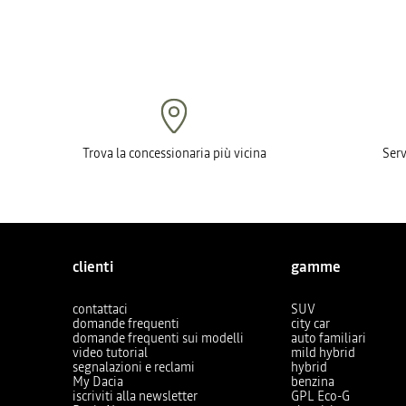
Trova la concessionaria più vicina
Serv
clienti
gamme
contattaci
SUV
domande frequenti
city car
domande frequenti sui modelli
auto familiari
video tutorial
mild hybrid
segnalazioni e reclami
hybrid
My Dacia
benzina
iscriviti alla newsletter
GPL Eco-G