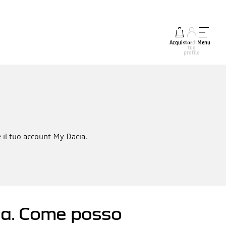
Acquisto
accedi al
Menu
tuo
profilo
te il tuo account My Dacia.
ia. Come posso