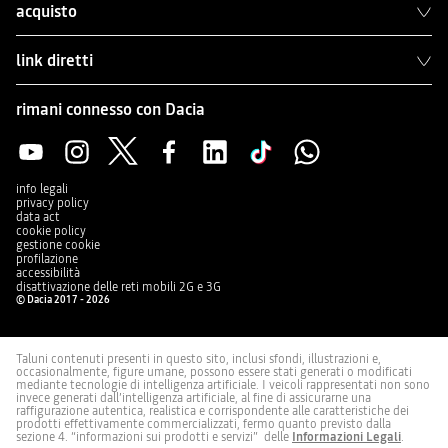
acquisto
link diretti
rimani connesso con Dacia
info legali
privacy policy
data act
cookie policy
gestione cookie
profilazione
accessibilità
disattivazione delle reti mobili 2G e 3G
© Dacia 2017 - 2026
Taluni contenuti presenti in questo sito, inclusi sfondi, illustrazioni e,
occasionalmente, figure umane, possono essere stati generati o modificati
mediante tecnologie di intelligenza artificiale. I veicoli rappresentati non sono
invece generati dall’intelligenza artificiale, al fine di assicurarne una
raffigurazione autentica, realistica e corrispondente alle caratteristiche dei
prodotti effettivamente commercializzati, fermo quanto previsto dalla
sezione 4. “informazioni sui prodotti e servizi” delle
Informazioni Legali
.