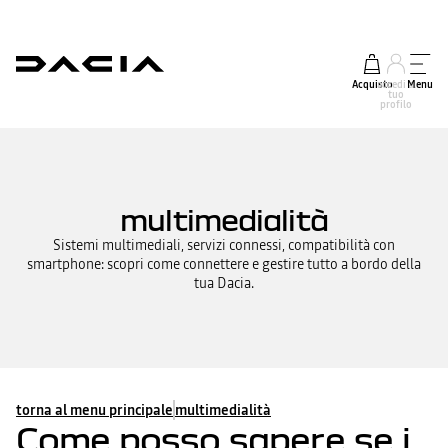
Acquisto
accedi al
Menu
tuo
profilo
multimedialità
Sistemi multimediali, servizi connessi, compatibilità con
smartphone: scopri come connettere e gestire tutto a bordo della
tua Dacia.
torna al menu principale
multimedialità
Come posso sapere se i