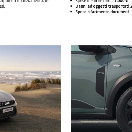
stipuli un finanziamento. In
Spese mediche fino a
1.000 €
si.
Danni ad oggetti trasportati 
Spese rifacimento documenti 