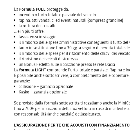
La
Formula FULL
protegge da:
incendio o furto totale e parziale del veicolo
rapina, atti vandalici ed eventi naturali (compresa grandine)
la rottura dei cristalli.
... e in più ti offre:
l’assistenza in viaggio
il rimborso delle spese amministrative conseguenti il furto del 
l’auto in sostituzione fino a 30 gg. a seguito di perdita totale de
il rimborso delle spese per il rifacimento delle chiavi del veicol
il ripristino dei veicoli di sicurezza
un Bonus Fedeltà sulle riparazione presso le rete Dacia
La
formula LIGHT
comprende Furto, totale e parziale, Rapina e I
È possibile anche sottoscrivere, a completamento delle coperture s
garanzie:
collisione – garanzia opzionale
Kasko – garanzia opzionale
Se previsto dalla formula sottoscritta ti regaliamo anche la MiniC
fino a 700€ per riparazioni della tua vettura in caso di incidente co
con responsabilità (anche parziale) dell'assicurato.
L’ASSICURAZIONE PER TE CHE ACQUISTI CON FINANZIAMENTO