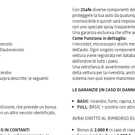
Con
2Safe
diverse componenti della
proteggere la tua auto da qualunqu
riconoscibile e quindi sarà impossi
con uno speciale spray trasparente
Una garanzia esclusiva che offre a
Come Funziona in dettaglio:
veicolo
I microdot, microscopici dischi met
ll’autoveicolo
dell’auto. Ogni singolo componente
o
vettura viene registrata nel data
dell’ordine di tutti i paesi.
Una vetrofania di avvertimento inf
ncendio
della vettura per la rivendita, anc
opra descritte, le seguenti
sistema non può essere manomesso
LE GARANZIE (IN CASO DI DANN
BASIC
: incendio, furto, rapina, 
ollisione, che prevede un bonus
FULL
: BASIC + scontro con altro
n un altro veicolo identificato,
AVRAI DIRITTO AL RIMBORSO DI:
 O IN CONTANTI
Bonus di
2.000 €
in caso di riac