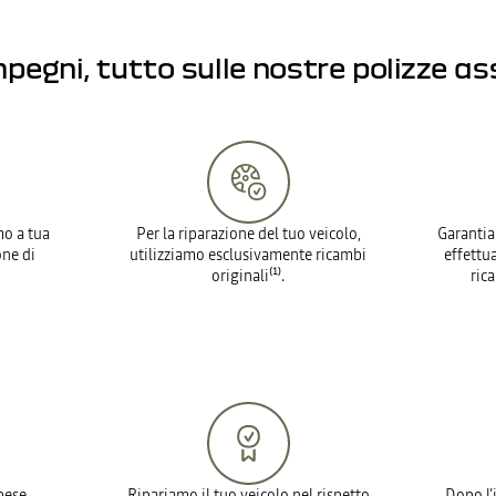
impegni,
tutto sulle nostre polizze as
mo a tua
Per la riparazione del tuo veicolo,
Garantia
one di
utilizziamo esclusivamente ricambi
effettua
originali⁽¹⁾.
ric
pese.
Ripariamo il tuo veicolo nel rispetto
Dopo l’