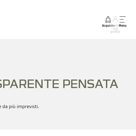
Acquisto
accedi al
Menu
tuo
profilo
SPARENTE PENSATA
 da più imprevisti.​