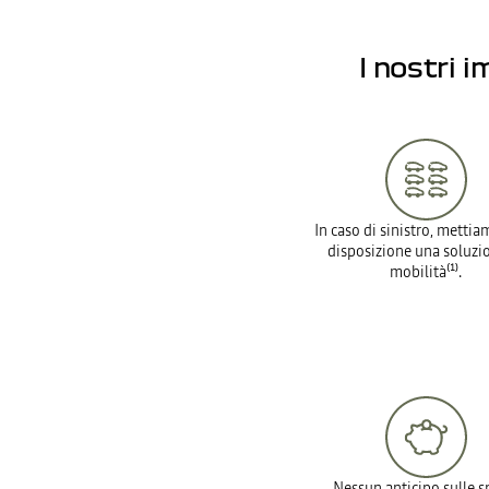
I nostri 
In caso di sinistro, mettia
disposizione una soluzi
mobilità⁽¹⁾.
Nessun anticipo sulle s