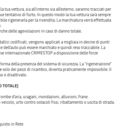
 tua vettura, sia all'interno sia all'esterno, saranno tracciati per
e tentativo di furto. In questo modo la tua vettura sarà sempre
bile rigenerarla per la rivendita. La marchiatura verrà effettuata
.
nche delle agevolazioni in caso di danno totale.
allici codificati, vengono applicati a migliaia in decine di punti
 dell’auto può essere marchiato e quindi reso tracciabile. La
base internazionale CRIMESTOP a disposizione delle forze
orma della presenza del sistema di sicurezza. La “rigenerazione”
he solo dei pezzi di ricambio, diventa praticamente impossibile. Il
 o disattivato.
O TOTALE)
trombe d’aria, uragani, inondazioni, alluvioni, frane.
 veicolo, urto contro ostacoli fissi, ribaltamento o uscita di strada.
quisto in Rete