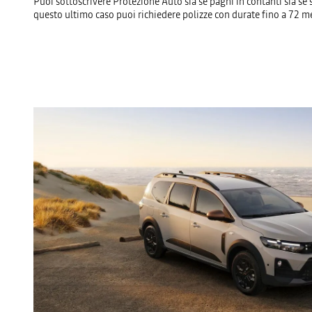
Puoi sottoscrivere Protezione Auto sia se paghi in contanti sia se 
questo ultimo caso puoi richiedere polizze con durate fino a 72 me