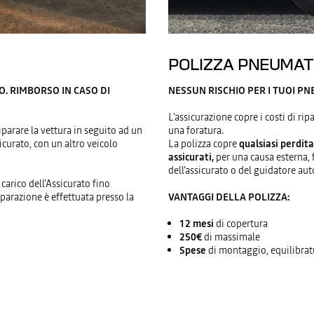
POLIZZA PNEUMATI
. RIMBORSO IN CASO DI
NESSUN RISCHIO PER I TUOI PN
L’assicurazione copre i costi di ri
iparare la vettura in seguito ad un
una foratura.
icurato, con un altro veicolo
La polizza copre
qualsiasi perdita
assicurati,
per una causa esterna,
dell’assicurato o del guidatore aut
carico dell’Assicurato fino
iparazione è effettuata presso la
VANTAGGI DELLA POLIZZA:
12 mesi
di copertura
250€
di massimale
Spese
di montaggio, equilibra