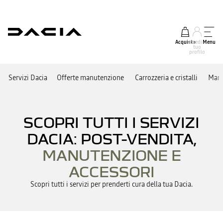
Acquisto
accedi al
Menu
tuo
profilo
Servizi Dacia
Offerte manutenzione
Carrozzeria e cristalli
Manu
SCOPRI TUTTI I SERVIZI
DACIA: POST-VENDITA,
MANUTENZIONE E
ACCESSORI
Scopri tutti i servizi per prenderti cura della tua Dacia.