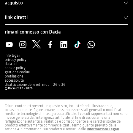
acquisto
link diretti
rimani connesso con Dacia
info legali
privacy policy
data act
cookie policy
gestione cookie
profilazione
accessibilità
disattivazione delle reti mobili 2G e 3G
© Dacia 2017 - 2026
Taluni contenuti presenti in questo sito, inclusi sfondi, illustrazioni e,
occasionalmente, figure umane, possono essere stati generati o modificati
mediante tecnologie di intelligenza artificiale. I veicoli rappresentati non sono
invece generati dall’intelligenza artificiale, al fine di assicurarne una
raffigurazione autentica, realistica e corrispondente alle caratteristiche dei
prodotti effettivamente commercializzati, fermo quanto previsto dalla
sezione 4. “informazioni sui prodotti e servizi” delle
Informazioni Legali
.