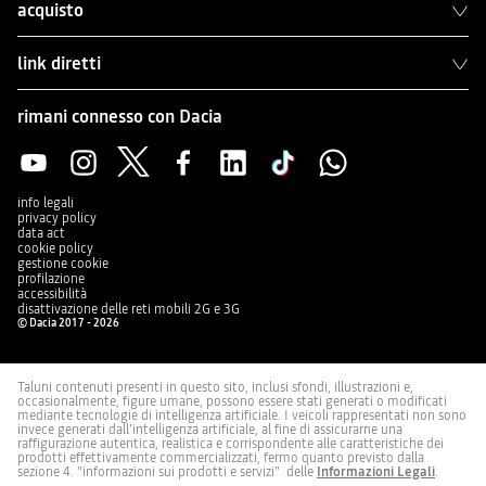
acquisto
link diretti
rimani connesso con Dacia
info legali
privacy policy
data act
cookie policy
gestione cookie
profilazione
accessibilità
disattivazione delle reti mobili 2G e 3G
© Dacia 2017 - 2026
Taluni contenuti presenti in questo sito, inclusi sfondi, illustrazioni e,
occasionalmente, figure umane, possono essere stati generati o modificati
mediante tecnologie di intelligenza artificiale. I veicoli rappresentati non sono
invece generati dall’intelligenza artificiale, al fine di assicurarne una
raffigurazione autentica, realistica e corrispondente alle caratteristiche dei
prodotti effettivamente commercializzati, fermo quanto previsto dalla
sezione 4. “informazioni sui prodotti e servizi” delle
Informazioni Legali
.