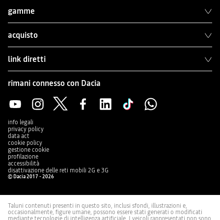
gamme
acquisto
link diretti
rimani connesso con Dacia
info legali
privacy policy
data act
cookie policy
gestione cookie
profilazione
accessibilità
disattivazione delle reti mobili 2G e 3G
© Dacia 2017 - 2026
Taluni contenuti presenti in questo sito, inclusi sfondi, illustrazioni e,
occasionalmente, figure umane, possono essere stati generati o modificati
mediante tecnologie di intelligenza artificiale. I veicoli rappresentati non sono