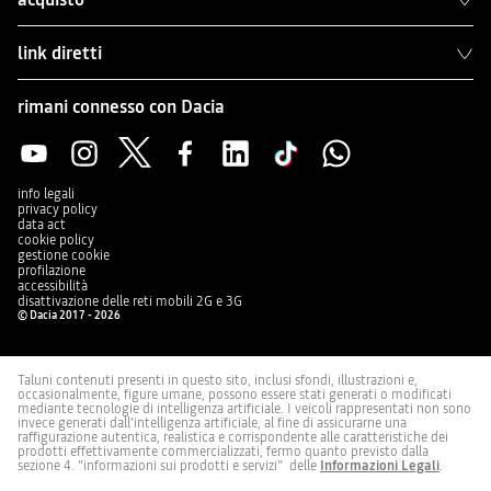
link diretti
rimani connesso con Dacia
info legali
privacy policy
data act
cookie policy
gestione cookie
profilazione
accessibilità
disattivazione delle reti mobili 2G e 3G
© Dacia 2017 - 2026
Taluni contenuti presenti in questo sito, inclusi sfondi, illustrazioni e,
occasionalmente, figure umane, possono essere stati generati o modificati
mediante tecnologie di intelligenza artificiale. I veicoli rappresentati non sono
invece generati dall’intelligenza artificiale, al fine di assicurarne una
raffigurazione autentica, realistica e corrispondente alle caratteristiche dei
prodotti effettivamente commercializzati, fermo quanto previsto dalla
sezione 4. “informazioni sui prodotti e servizi” delle
Informazioni Legali
.