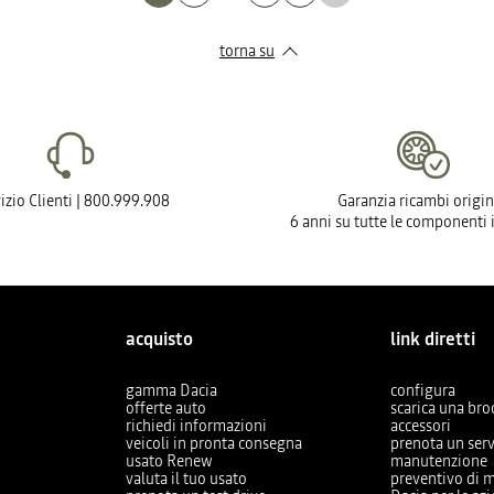
torna su
izio Clienti | 800.999.908
Garanzia ricambi origin
6 anni su tutte le componenti 
acquisto
link diretti
gamma Dacia
configura
offerte auto
scarica una br
richiedi informazioni
accessori
veicoli in pronta consegna
prenota un serv
usato Renew
manutenzione
valuta il tuo usato
preventivo di 