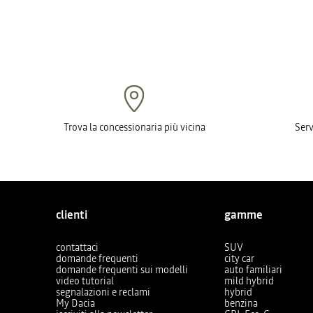
Trova la concessionaria più vicina
Serv
clienti
gamme
contattaci
SUV
domande frequenti
city car
domande frequenti sui modelli
auto familiari
video tutorial
mild hybrid
segnalazioni e reclami
hybrid
My Dacia
benzina