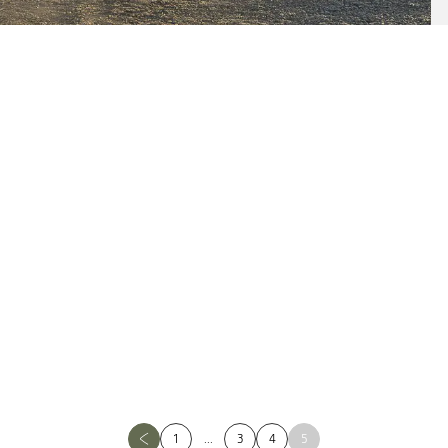
1
...
3
4
5